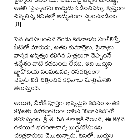
అతని ‘సైన్యాల’ను బుద్ధుడు ఓడించినట్లు, క్లుప్తంగా
చిన్నచిన్న కవితల్లో అద్భుతంగా వర్ణించబడింది
[8].
పైన ఉదహరించిన రెండు కథనాలను పరిశీలిస్తే,
వీటిలో మారుడు, అతని కుమార్తెలు, సైన్యాలు
వాస్తవ అస్తిత్వం కలిగిన పాత్రలుగా చెప్పాలనే
ఉద్దేశం వాటి కథకులకు లేదని, ఇవి బుద్ధుని
జ్ఞానోదయ సంఘటనల్ని రసవత్తరంగా
చెప్పటానికి చిత్రించిన కథనాలు మాత్రమేనని
తెలుస్తుంది.
అయితే, వీటికి పూర్తిగా భిన్నమైన కథనం జాతక
కథలకు ఉపోద్ఘాతంగా రాసిన “నిదానకథ”లో
కనిపిస్తుంది. క్రీ.శ. 5వ శతాబ్దికి చెందిన, ఈ కథన
రచయిత భదంతాచార్య బుద్దఘోషుడని
చరిత్రకారులు చెబుతున్నారు. దీనిలో, బుద్ధుని