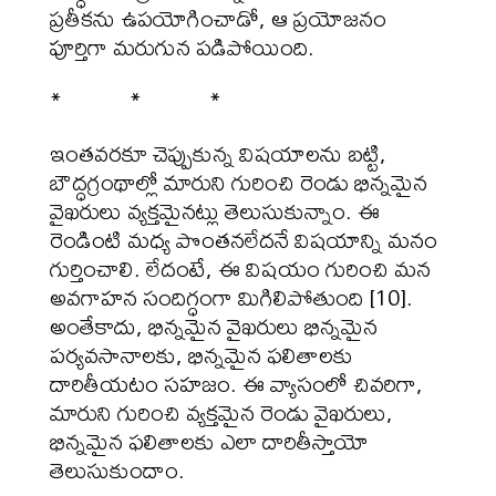
ప్రతీకను ఉపయోగించాడో, ఆ ప్రయోజనం
పూర్తిగా మరుగున పడిపోయింది.
* * *
ఇంతవరకూ చెప్పుకున్న విషయాలను బట్టి,
బౌద్ధగ్రంథాల్లో మారుని గురించి రెండు భిన్నమైన
వైఖరులు వ్యక్తమైనట్లు తెలుసుకున్నాం. ఈ
రెండింటి మధ్య పొంతనలేదనే విషయాన్ని మనం
గుర్తించాలి. లేదంటే, ఈ విషయం గురించి మన
అవగాహన సందిగ్ధంగా మిగిలిపోతుంది [10].
అంతేకాదు, భిన్నమైన వైఖరులు భిన్నమైన
పర్యవసానాలకు, భిన్నమైన ఫలితాలకు
దారితీయటం సహజం. ఈ వ్యాసంలో చివరిగా,
మారుని గురించి వ్యక్తమైన రెండు వైఖరులు,
భిన్నమైన ఫలితాలకు ఎలా దారితీస్తాయో
తెలుసుకుందాం.