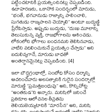
పట్టించటానికి ప్రయత్నించినట్లు చెప్పబడింది.
ఉదాహరణకు, ఒకానొక సందర్భంలో మారుడు,
“భంతే, భగవానుడు రాజ్యాన్ని పాలించాలి,
సుగతుడు రాజ్యపాలన చెయ్యాలి” అంటూ బుద్ధుణ్ణి
ప్రేరేపిస్తాడు. అప్పుడు బుద్ధుడు, “దుఃఖ మూలాన్ని
తెలుసుకున్న వ్యక్తి, రాజభోగాలను ఆశించడు.
లోకంలోని భోగాలు బంధనమని తెలిసినవాడు,
వాటిని వదిలించుకునే ప్రయత్నం చేస్తాడు” అని
బదులివ్వగానే, మారుడు బాధతో
అంతర్ధానమైనట్లు చెప్పబడింది. [4]
ఇలా బౌద్ధగ్రంథాల్లో, సంబోధి కోసం ధర్మాన్ని
ఆచరించేవారు అలసత్వానికి గురైన సందర్భాల్లో
మారుణ్ణి “ప్రమత్తబంధువు” అని, కొన్నిచోట్ల
“అంతకుడ”ని అన్నారు. మనిషిలో జనించే
ప్రతికూల ఆలోచనల తీవ్రతను
తెలియజెయ్యటానికి “మారసేన” అని, మనిషి
కన్నుగప్పి బంధిస్తాయనే అర్థంలో వాటిని “మారుని