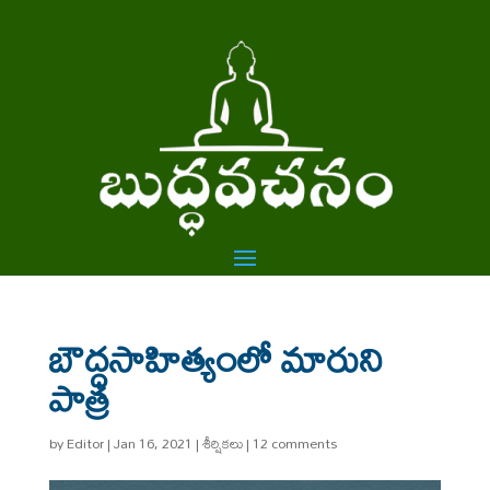
బౌద్ధసాహిత్యంలో మారుని
పాత్ర
by
Editor
|
Jan 16, 2021
|
శీర్షికలు
|
12 comments