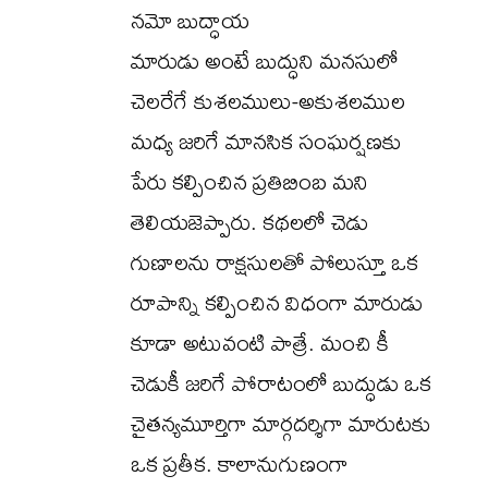
నమో బుద్ధాయ
మారుడు అంటే బుద్ధుని మనసులో
చెలరేగే కుశలములు-అకుశలముల
మధ్య జరిగే మానసిక సంఘర్షణకు
పేరు కల్పించిన ప్రతిబింబ మని
తెలియజెప్పారు. కథలలో చెడు
గుణాలను రాక్షసులతో పోలుస్తూ ఒక
రూపాన్ని కల్పించిన విధంగా మారుడు
కూడా అటువంటి పాత్రే. మంచి కీ
చెడుకీ జరిగే పోరాటంలో బుద్ధుడు ఒక
చైతన్యమూర్తిగా మార్గదర్శిగా మారుటకు
ఒక ప్రతీక. కాలానుగుణంగా