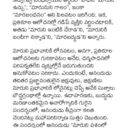
ఉచ్చు”, “మారునుని గాలం”, ఇంకా
“మారబంధనం” అని పిలవటం జరిగింది. ఇక,
ప్రతికూల ఆలోచనల్లో గడిపే వ్యక్తిని వర్ణించటానికి,
అతడు “మారుని ఇంటికి చేరాడ”ని, “మారునికి
బందీగా చిక్కాడ”ని, “మారబద్ధుడ”ని అన్నారు.
మారుని ప్రభావానికి లోనవటం, అనగా, ప్రతికూల
ఆలోచనలకు గురికావటం అనేది, ధర్మసాధనలో
పరిపక్వతలేని వ్యక్తుల్లోనే జరుగుతుందని
అనుకోవటం సరికాదు. ఎందుకంటే, ఆనందుడు
తదితర ప్రజ్ఞావంతులైన భిక్షువులు, భిక్షుణిలు
మారుని ప్రభావానికి లోనైనట్లు చెప్పే అనేక సుత్తాలు
బౌద్ధగ్రంథాల్లో ఉన్నాయి. ఉదాహరణకు, బుద్ధుడు
మరణాంతకమైన అనారోగ్యానికి గురైన
సందర్భంలో, ఆనందుడు తీవ్రంగా కలత
చెందినట్లు మహాపరినిర్వాణ సుత్తం చెబుతుంది.
ఈ సందర్భంలో ఆనందుడు “మారుని వశంలో