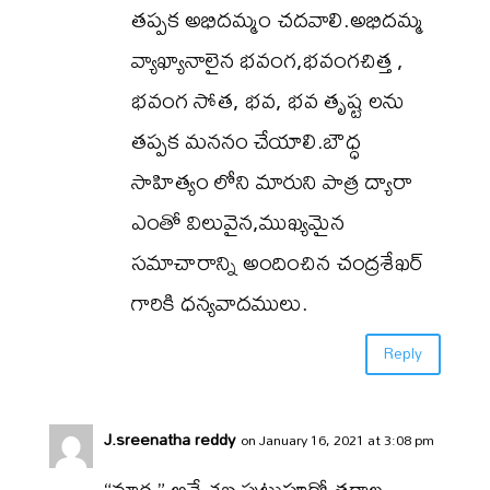
తప్పక అభిదమ్మం చదవాలి.అభిదమ్మ
వ్యాఖ్యానాలైన భవంగ,భవంగచిత్త ,
భవంగ సోత, భవ, భవ తృష్ట లను
తప్పక మననం చేయాలి.బౌధ్ధ
సాహిత్యం లోని మారుని పాత్ర ద్యారా
ఎంతో విలువైన,ముఖ్యమైన
సమాచారాన్ని అందించిన చంద్రశేఖర్
గారికి ధన్యవాదములు.
Reply
J.sreenatha reddy
on January 16, 2021 at 3:08 pm
“మార ” అనే శబ్ద పుట్టుపూర్వోత్తరాల