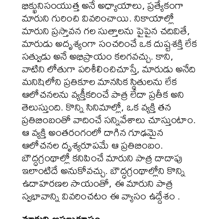
భిక్ఖునిసంయుత్త అనే అధ్యాయాలు, ప్రత్యేకంగా
మారుని గురించి వివరించాయి. నికాయాల్లో
మారుని ప్రస్తావన గల సుత్తాలను పైపైన చదివితే,
మారుడు అదృశ్యంగా సంచరించే ఒక దుష్టశక్తి లేక
సత్వుడు అనే అభిప్రాయం కలగవచ్చు. కాని,
వాటిని లోతుగా పరిశీలించిచూస్తే, మారుడు అనేది
మనిషిలోని ప్రతికూల మానసిక స్థితులను లేక
ఆలోచనలను వ్యక్తీకరించే పాత్ర లేదా ప్రతీక అని
తెలుస్తుంది. కొన్ని సినిమాల్లో, ఒక వ్యక్తి తన
ప్రతిబింబంతో వాదించే సన్నివేశాలు చూస్తుంటాం.
ఆ వ్యక్తి అంతరంగంలో దాగిన గూఢమైన
ఆలోచనల దృశ్యరూపమే ఆ ప్రతిబింబం.
బౌద్ధగ్రంథాల్లో కనిపించే మారుని పాత్ర దాదాపు
ఇలాంటిదే అనుకోవచ్చు. బౌద్ధగ్రంథాల్లోని కొన్ని
ఉదాహరణల సాయంతో, ఈ మారుని పాత్ర
స్వభావాన్ని వివరించటం ఈ వ్యాసం ఉద్దేశం .