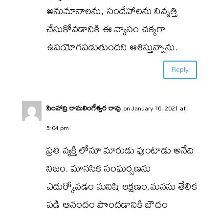
అనుమానాలను, సందేహాలను నివృత్తి
చేసుకోవడానికి ఈ వ్యాసం చక్కగా
ఉపయోగపడుతుందని ఆశిస్తున్నాను.
Reply
సింహాద్రి రామలింగేశ్వర రావు
on January 16, 2021 at
5:04 pm
ప్రతి వ్యక్తి లోనూ మారుడు వుంటాడు అనేది
నిజం. మానసిక సంఘర్షణను
ఎదుర్కోవడం మనిషి లక్షణం.మనసు తేలిక
పడి ఆనందం పొందడానికి బౌధం