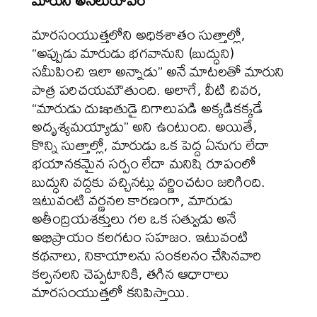
మారుని అసలురూపం
మారసంయుత్తలోని అధికశాతం సుత్తాల్లో,
“అప్పుడు మారుడు భగవానుని (బుద్ధుని)
సమీపించి ఇలా అన్నాడు” అనే మాటలతో మారుని
పాత్ర పరిచయమౌతుంది. అలాగే, వీటి చివర,
“మారుడు దుఃఖితుడై దిగాలుపడి అక్కడికక్కడే
అదృశ్యమయ్యాడు” అని ఉంటుంది. అయితే,
కొన్ని సుత్తాల్లో, మారుడు ఒక పెద్ద ఏనుగు లేదా
భయానకమైన సర్పం లేదా మనిషి రూపంలో
బుద్ధుని వద్దకు వచ్చినట్లు వర్ణించటం జరిగింది.
ఇటువంటి వర్ణనల కారణంగా, మారుడు
అతీంద్రియశక్తులు గల ఒక సత్వుడు అనే
అభిప్రాయం కలగటం సహజం. ఇటువంటి
కథనాలు, నికాయాలను సంకలనం చేసినవారి
కల్పనలని చెప్పటానికి, తగిన ఆధారాలు
మారసంయుత్తలో కనిపిస్తాయి.