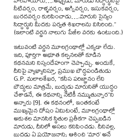
పారిపోయారు….అప్పుడు, మారుడు సిద్ధార్థునిపై
నీటివర్షం, రాళ్ళవర్షం, అగ్నివర్షం, ఇసుకవర్షం,
బురదవర్షం కురిపించాడు….మారుని సైన్యం
సిద్ధార్థుని మీదకు పర్వత శిఖరాలను విసిరింది.”
(ఇలాంటి వర్ణన నాలుగు పేజీల వరకు ఉంటుంది.)
ఇటువంటి వర్ణన మూలగ్రంథాల్లో ఎక్కడా లేదు.
ఇది, పూర్తిగా అభూత కల్పనలతో కూడిన
కథనమని నిస్సందేహంగా చెప్పొచ్చు. అందుకే,
దీనిపై వ్యాఖ్యానిస్తూ, ప్రముఖ బౌద్ధపండితుడు
G.P. మలాలశేఖర, “కనీస పరిజ్ఞానం లేని
బౌద్ధులు మాత్రమే, బుద్ధుడు మారునితో యుద్ధం
చేశాడనే, ఈ కథనాన్ని నేటికీ నమ్ముతున్నార”ని
అన్నారు [9]. ఈ కథనంలో, ఇంతకంటే
ముఖ్యమైన దోషం ఏమిటంటే, మూలగ్రంథాల్లో
అకుశల మానసిక స్థితుల ప్రతీకగా చెప్పబడిన
మారుడు, దీనిలో అసలు కనిపించడు. దీనివల్ల,
బుద్ధడు ఏ ప్రయోజనాన్ని ఆశించి ‘మార’ అనే