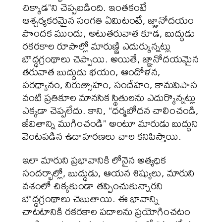
చిక్కాడ”ని చెప్పబడింది. ఇంతకంటే
ఆశ్చర్యకరమైన సంగతి ఏమిటంటే, జ్ఞానోదయం
పొందక ముందు, అటుతరువాత కూడ, బుద్ధుడు
రకరకాల రూపాల్లో మారుణ్ణి ఎదుర్కున్నట్లు
బౌద్ధగ్రంథాలు చెప్పాయి. అయితే, జ్ఞానోదయమైన
తరువాత బుద్ధుడు భయం, ఆందోళన,
పరధ్యానం, నిరుత్సాహం, సందేహం, కామపిపాస
వంటి ప్రతికూల మానసిక స్థితులను ఎదుర్కొన్నట్లు
ఎక్కడా చెప్పలేదు. కాని, “ధర్మబోధన చాలించండి,
జీవితాన్ని ముగించండి” అంటూ మారుడు బుద్ధుని
వెంటపడిన ఉదాహరణలు చాల కనిపిస్తాయి.
ఇలా మారుని ప్రభావానికి లోనైన అత్యధిక
సందర్భాల్లో, బుద్ధుడు, ఆయన శిష్యులు, మారుని
వశంలో చిక్కకుండా తప్పించుకున్నారని
బౌద్ధగ్రంథాలు చెబుతాయి. ఈ భావాన్ని
చాటటానికి రకరకాల పదాలను ప్రయోగించటం