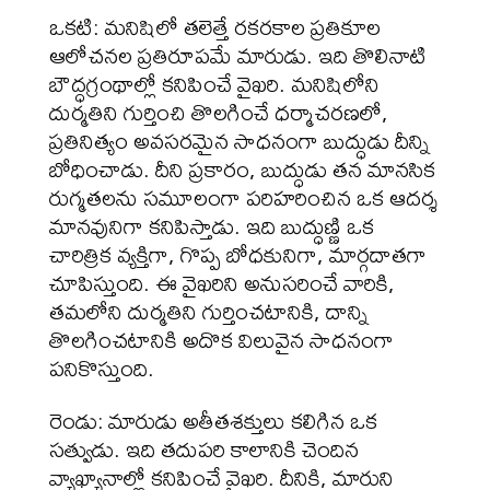
ఒకటి: మనిషిలో తలెత్తే రకరకాల ప్రతికూల
ఆలోచనల ప్రతిరూపమే మారుడు. ఇది తొలినాటి
బౌద్ధగ్రంథాల్లో కనిపించే వైఖరి. మనిషిలోని
దుర్మతిని గుర్తించి తొలగించే ధర్మాచరణలో,
ప్రతినిత్యం అవసరమైన సాధనంగా బుద్ధుడు దీన్ని
బోధించాడు. దీని ప్రకారం, బుద్ధుడు తన మానసిక
రుగ్మతలను సమూలంగా పరిహరించిన ఒక ఆదర్శ
మానవునిగా కనిపిస్తాడు. ఇది బుద్ధుణ్ణి ఒక
చారిత్రిక వ్యక్తిగా, గొప్ప బోధకునిగా, మార్గదాతగా
చూపిస్తుంది. ఈ వైఖరిని అనుసరించే వారికి,
తమలోని దుర్మతిని గుర్తించటానికి, దాన్ని
తొలగించటానికి అదొక విలువైన సాధనంగా
పనికొస్తుంది.
రెండు: మారుడు అతీతశక్తులు కలిగిన ఒక
సత్వుడు. ఇది తదుపరి కాలానికి చెందిన
వ్యాఖ్యానాల్లో కనిపించే వైఖరి. దీనికి, మారుని