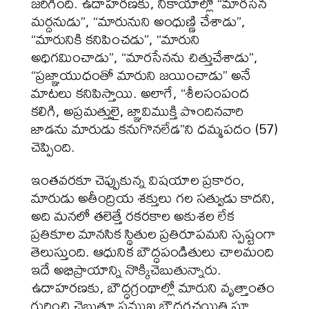
జరిగింది. ఉదాహరణకు, నికాయాల్లో “మారసేన
మర్దనుడు”, “మారునుని అంధుణ్ణి చేశాడు”,
“మారునికి కనిపించడు”, “మారుని
అధిగమించాడు”, “మారసేనను చిత్తుచేశాడు”,
“ప్రజ్ఞాయుధంతో మారుని జయించాడు” అనే
మాటలు కనిపిస్తాయి. అలాగే, “శీలసంపంద
కలిగి, అప్రమత్తులై, జ్ఞావిముక్తి పొందినవారి
జాడను మారుడు కనుగొనలేడ”ని ధమ్మపదం (57)
చెప్పింది.
ఇంతవరకూ చెప్పుకున్న విషయాల ప్రకారం,
మారుడు అతీంద్రియ శక్తులు గల సత్వుడు కాదని,
అది మనలో తలెత్తే రకరకాల అకుశల లేక
ప్రతికూల మానసిక స్థితుల ప్రతిరూపమని స్పష్టంగా
తెలుస్తుంది. ఆధునిక బౌద్ధపండితులు చాలమంది
ఇదే అభిప్రాయాన్ని నొక్కిచెబుతున్నారు.
ఉదాహరణకు, బౌద్ధగ్రంథాల్లో మారుని వృత్తాంతం
గురించి చెబుతూ ప్రముఖ బౌద్ధరచయిత్రి సూ