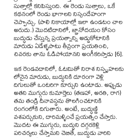
సుత్తాల్లో కనిపిస్తుంది. ఈ రెండు సుత్తాలు, ఒకే
కథనంలో రెండు భాగాలని నిస్సందేహంగా
చెప్పొచ్చు. (పాలి నికాయాల్లో ఇలా ఉండటం చాల
అరుదు.) మొదటిదానిలో, జ్ఞానోదయం కోసం
బుద్ధుడు చేస్తున్న ప్రయత్నాన్ని అడ్డుకోటానికి
మారుడు ఏడేళ్ళపాటు తీవ్రంగా ప్రయతించి,
చివరకు తాను ఓడిపోయానని అంగీకరిస్తాడు [6].
ఇక రెండవదానిలో, ఓటమితో నిరాశ నిస్పృహలకు
లోనైన మారుడు, బుద్ధునికి దూరంగా వెళ్లి
దిగులుతో ఒంటరిగా కూర్చుని ఉంటాడు. అప్పుడు
అతని ముగ్గురు కుమార్తెలు (తణహా, అరతి, రాగ)
తమ తండ్రి దీనావస్థను తొలగించటానికి
రంగంలోకి దిగుతారు. అంటే, బుద్ధుణ్ణి
వశపర్చుకుని, దారిమళ్ళించే ప్రయత్నం చేస్తారు.
మొదట ఈ ముగ్గురు, బుద్ధుని దగ్గరకెళ్లి
పరిచర్యలు చేస్తామని చెబితే, బుద్దుడు వారిని