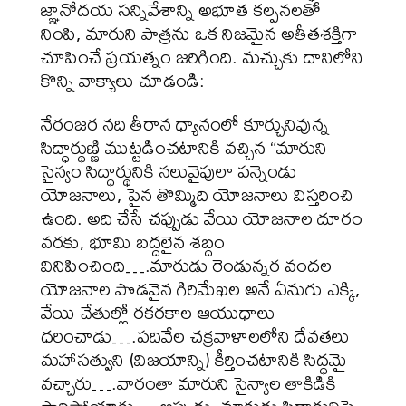
జ్ఞానోదయ సన్నివేశాన్ని అభూత కల్పనలతో
నింపి, మారుని పాత్రను ఒక నిజమైన అతీతశక్తిగా
చూపించే ప్రయత్నం జరిగింది. మచ్చుకు దానిలోని
కొన్ని వాక్యాలు చూడండి:
నేరంజర నది తీరాన ధ్యానంలో కూర్చునివున్న
సిద్ధార్థుణ్ణి ముట్టడించటానికి వచ్చిన “మారుని
సైన్యం సిద్ధార్థునికి నలువైపులా పన్నెండు
యోజనాలు, పైన తొమ్మిది యోజనాలు విస్తరించి
ఉంది. అది చేసే చప్పుడు వేయి యోజనాల దూరం
వరకు, భూమి బద్దలైన శబ్దం
వినిపించింది….మారుడు రెండున్నర వందల
యోజనాల పొడవైన గిరిమేఖల అనే ఏనుగు ఎక్కి,
వేయి చేతుల్లో రకరకాల ఆయుధాలు
ధరించాడు….పదివేల చక్రవాళాలలోని దేవతలు
మహాసత్వుని (విజయాన్ని) కీర్తించటానికి సిద్ధమై
వచ్చారు….వారంతా మారుని సైన్యాల తాకిడికి