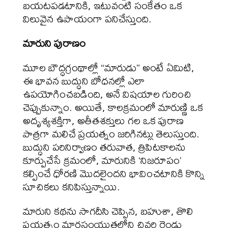
బయటపడటానికి, ఇటువంటి సంకేతం ఒక
విలువైన ఉపాయంగా పనిచేస్తుంది.
మారుని పురాణం
మూల బౌద్ధగ్రంథాల్లో “మారుడు” అంటే ఏమిటి,
ఈ భావన బుద్ధుని బోధనల్లో ఎలా
ఉపయోగించబడింది, అనే విషయాల గురించి
చెప్పుకున్నాం. అయితే, కాలక్రమంలో మారుణ్ణి ఒక
అదృశ్యశక్తిగా, అతీతశక్తులు గల ఒక పురాణ
పాత్రగా మలిచే ప్రయత్నం జరిగినట్లు తెలుస్తుంది.
బుద్ధుని పరినిర్వాణం తరువాత, త్రిపిటకాలను
కూర్పుచేసే క్రమంలో, మారునికి ‘నిజరూపం’
కల్పించే ధోరణి మొదలైందని భావించటానికి కొన్ని
సూచికలు కనిపిస్తున్నాయి.
మారుని కథను సాగదీసి చెప్పిన, బహుశా, తొలి
ప్రయత్నం మారసంయుత్తలోని చివరి రెండు