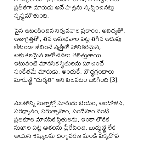
ప్రతీకగా మారుడు అనే పాత్రను సృష్టించినట్లు
స్పష్టమౌతుంది.
పైన ఉటంకించిన నిర్వచనాల ప్రకారం, అవిద్యతో,
అజాగ్రత్తతో, తన అనుభవాల పట్ల తగిన అదుపు
లేకుండా జీవించే వ్యక్తిలో హానికరమైన,
అకుశలమైన ఆలోచనలు తలెత్తుతాయి.
ఇటువంటి మానసిక స్థితులను సూచించే
సంకేతమే మారుడు. అందుకే, బౌద్ధగ్రంథాలు
మారుణ్ణి “దుర్మతి” అని పిలవటం జరిగింది [3].
మరికొన్ని సుత్తాల్లో మారుడు భయం, ఆందోళన,
పరధ్యానం, నిరుత్సాహం, సందేహం వంటి
ప్రతికూల మానసిక స్థితులను, ఇంకా లౌకిక
సుఖాల పట్ల ఆశలను ప్రేరేపించి, బుద్ధుణ్ణి లేక
ఆయన శిష్యులను ధర్మాచరణ నుండి పక్కదోవ