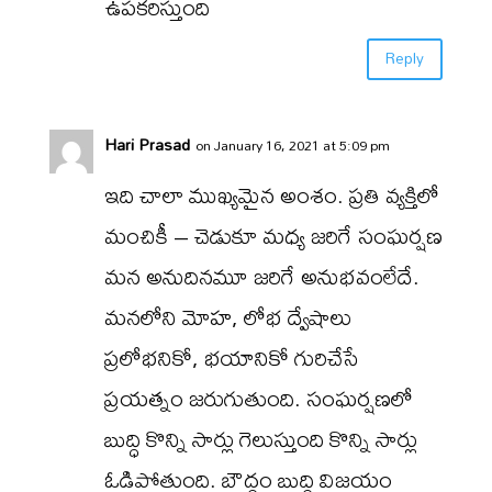
ఉపకరిస్తుంది
Reply
Hari Prasad
on January 16, 2021 at 5:09 pm
ఇది చాలా ముఖ్యమైన అంశం. ప్రతి వ్యక్తిలో
మంచికీ – చెడుకూ మధ్య జరిగే సంఘర్షణ
మన అనుదినమూ జరిగే అనుభవంలేదే.
మనలోని మోహ, లోభ ద్వేషాలు
ప్రలోభనికో, భయానికో గురిచేసే
ప్రయత్నం జరుగుతుంది. సంఘర్షణలో
బుద్ధి కొన్ని సార్లు గెలుస్తుంది కొన్ని సార్లు
ఓడిపోతుంది. బౌద్ధం బుద్ధి విజయం