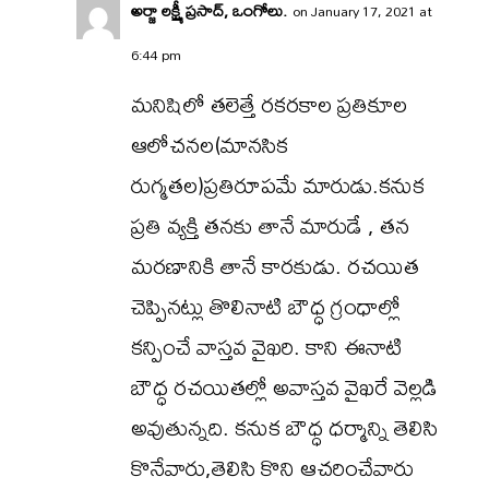
అర్జా లక్ష్మీ ప్రసాద్, ఒంగోలు.
on January 17, 2021 at
6:44 pm
మనిషిలో తలెత్తే రకరకాల ప్రతికూల
ఆలోచనల(మానసిక
రుగ్మతల)ప్రతిరూపమే మారుడు.కనుక
ప్రతి వ్యక్తి తనకు తానే మారుడే , తన
మరణానికి తానే కారకుడు. రచయిత
చెప్పినట్లు తొలినాటి బౌధ్ధ గ్రంధాల్లో
కన్పించే వాస్తవ వైఖరి. కాని ఈనాటి
బౌధ్ధ రచయితల్లో అవాస్తవ వైఖరే వెల్లడి
అవుతున్నది. కనుక బౌధ్ధ ధర్మాన్ని తెలిసి
కొనేవారు,తెలిసి కొని ఆచరించేవారు