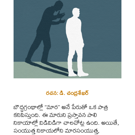
రచన: డి. చంద్రశేఖర్
బౌద్ధగ్రంథాల్లో “మార” అనే పేరుతో ఒక పాత్ర
కనిపిస్తుంది. ఈ మారుని ప్రస్తావన పాలి
నికాయాల్లో విడివిడిగా చాలచోట్ల ఉంది. అయితే,
సంయుత్త నికాయలోని మారసంయుత్త,