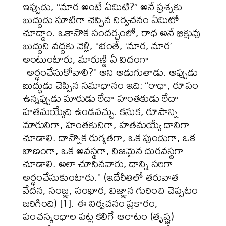
ఇప్పుడు, “మార అంటే ఏమిటి?” అనే ప్రశ్నకు
బుద్ధుడు సూటిగా చెప్పిన నిర్వచనం ఏమిటో
చూద్దాం. ఒకానొక సందర్భంలో, రాధ అనే భిక్షువు
బుద్ధుని వద్దకు వెళ్లి, “భంతే, ‘మార, మార’
అంటుంటారు, మారుణ్ణి ఏ విధంగా
అర్థంచేసుకోవాలి?” అని అడుగుతాడు. అప్పుడు
బుద్ధుడు చెప్పిన సమాధానం ఇది: “రాధా, రూపం
ఉన్నప్పుడు మారుడు లేదా హంతకుడు లేదా
హతమయ్యేది ఉండవచ్చు. కనుక, రూపాన్ని
మారునిగా, హంతకునిగా, హతమయ్యే దానిగా
చూడాలి. దాన్నొక రుగ్మతగా, ఒక పుండుగా, ఒక
బాణంగా, ఒక అవస్థగా, నిజమైన దురవస్థగా
చూడాలి. అలా చూసినవారు, దాన్ని సరిగా
అర్థంచేసుకుంటారు.” (ఇదేరీతిలో తరువాత
వేదన, సంజ్ఞ, సంఖార, విజ్ఞాన గురించి చెప్పటం
జరిగింది) [1]. ఈ నిర్వచనం ప్రకారం,
పంచస్కంధాల పట్ల కలిగే ఆరాటం (తృష్ణ)