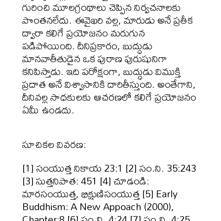
గురించి మూలగ్రంథాలు చెప్పిన నిర్వచనాలకు
పొంతనలేదు. ఈవైఖరి వల్ల, మారుడు అనే ప్రతీక
ద్వారా కలిగే ప్రయోజనం మరుగున
పడిపోయింది. దీనిప్రకారం, బుద్ధుడు
మానవాతీతుడైన ఒక పురాణ పురుషునిగా
కనిపిస్తాడు. ఇది పరోక్షంగా, బుద్ధుడు విముక్తి
ప్రదాత అనే విశ్వాసానికి దారితీస్తుంది. అంతేగాని,
దీనివల్ల సాధకులకు ఆచరణలో కలిగే ప్రయోజనం
ఏమీ ఉండదు.
సూచికల వివరణ:
[1] సంయుత్త నికాయ 23:1 [2] సం.ని. 35:243
[3] సుత్తనిపాత: 451 [4] చూడండి:
మారసంయుత్త, భిక్షుణిసంయుత్త [5] Early
Buddhism: A New Appoach (2000),
Chapter:8 [6] సం.ని. 4:24 [7] సం.ని. 4:25