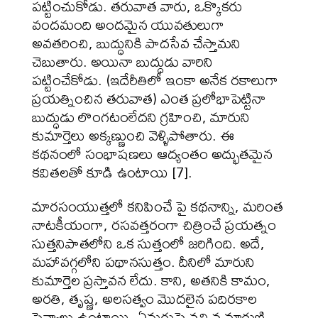
పట్టించుకోడు. తరువాత వారు, ఒక్కొకరు
వందమంది అందమైన యువతులుగా
అవతరించి, బుద్ధునికి పాదసేవ చేస్తామని
చెబుతారు. అయినా బుద్ధుడు వారిని
పట్టించేకోడు. (ఇదేరీతిలో ఇంకా అనేక రకాలుగా
ప్రయత్నించిన తరువాత) ఎంత ప్రలోభాపెట్టినా
బుద్ధుడు లొంగటంలేదని గ్రహించి, మారుని
కుమార్తెలు అక్కణ్ణుంచి వెళ్ళిపోతారు. ఈ
కథనంలో సంభాషణలు ఆద్యంతం అద్భుతమైన
కవితలతో కూడి ఉంటాయి [7].
మారసంయుత్తలో కనిపించే పై కథనాన్ని, మరింత
నాటకీయంగా, రసవత్తరంగా చిత్రించే ప్రయత్నం
సుత్తనిపాతలోని ఒక సుత్తంలో జరిగింది. అదే,
మహావగ్గలోని పథానసుత్తం. దీనిలో మారుని
కుమార్తెల ప్రస్తావన లేదు. కాని, అతనికి కామం,
అరతి, తృష్ణ, అలసత్వం మొదలైన పదిరకాల
సైన్యాలు ఉంటాయి. ఏనుగుపై వచ్చిన మారుణ్ణి,