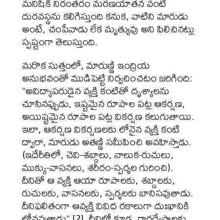
మనిషికి నిరంతరం మరణయాతన వంటి
దురవస్థను కలిగిస్తుంది కనుక, వాటిని మారుడు
అంటే, చంపేవాడు లేక మృత్యువు అని పిలిచినట్లు
స్పష్టంగా తెలుస్తుంది.
మరొక సుత్తంలో, మారుణ్ణి ఇంద్రియ
అనుభవంతో ముడిపెట్టి నిర్వచించటం జరిగింది:
“అవిద్యాపరుడైన వ్యక్తి కంటితో దృశ్యాలను
చూసినప్పుడు, ఇష్టమైన రూపాల పట్ల ఆకర్షణ,
అయిష్టమైన రూపాల పట్ల వికర్షణ కలుగుతాయి.
ఇలా, ఆకర్షణ వికర్షణలకు లోనైన వ్యక్తి కంటి
ద్వారా, మారుడు అతణ్ణి సమీపించి అవహిస్తాడు.
(ఇదేరీతిలో, చెవి-శబ్దాలు, నాలుక-రుచులు,
ముక్కు-వాసనలు, శరీరం-స్పర్శల గురించి).
దీనితో ఆ వ్యక్తి ఆయా రూపాలకు, శబ్దాలకు,
రుచులకు, వాసనలకు, స్పర్శలకు బానిసవుతాడు.
దీనిఫలితంగా ఆవ్యక్తి వివిధ రకాలుగా దుఃఖానికి
లోనవుతాడు” [2]. దీనిలో కూడ, రాగద్వేషాలకు