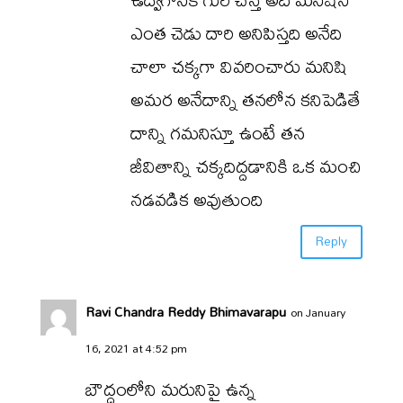
ఎంత చెడు దారి అనిపిస్తది అనేది
చాలా చక్కగా వివరించారు మనిషి
అమర అనేదాన్ని తనలోన కనిపెడితే
దాన్ని గమనిస్తూ ఉంటే తన
జీవితాన్ని చక్కదిద్దడానికి ఒక మంచి
నడవడిక అవుతుంది
Reply
Ravi Chandra Reddy Bhimavarapu
on January
16, 2021 at 4:52 pm
బౌద్ధంలోని మరునిపై ఉన్న