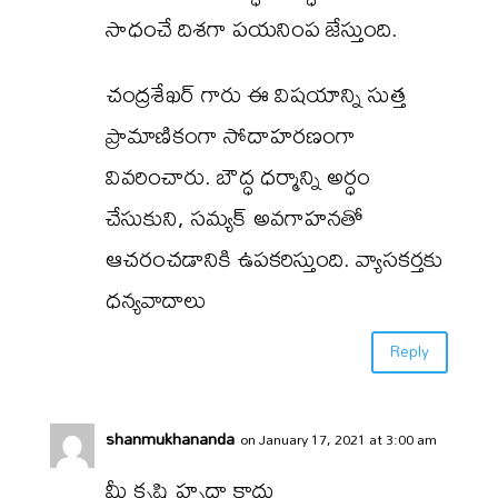
సాధంచే దిశగా పయనింప జేస్తుంది.
చంద్రశేఖర్ గారు ఈ విషయాన్ని సుత్త
ప్రామాణికంగా సోదాహరణంగా
వివరించారు. బౌద్ధ ధర్మాన్ని అర్ధం
చేసుకుని, సమ్యక్ అవగాహనతో
ఆచరంచడానికి ఉపకరిస్తుంది. వ్యాసకర్తకు
ధన్యవాదాలు
Reply
shanmukhananda
on January 17, 2021 at 3:00 am
మీ కృషి హృదా కాదు