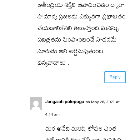
అతీంద్రియ శక్తిని ఆపాదించడం ద్వారా
సామాన్య ప్రజలను ఎక్కువగా ప్రభావితం
చేయడానికేనని తెలుస్తోంది.మనస్సు
పవిత్రతను పెంపొందించే సాధనమే
మారుడు అని అర్ధమవుతుంది.
ధన్యవాదాలు .
Reply
Jangaiah polepogu
on May 28, 2021 at
4:14 am
మర అనేది మనిషి లోపల ఎంత
ఉద్వేగానికి గురి చేస్తే అది మనిషిని