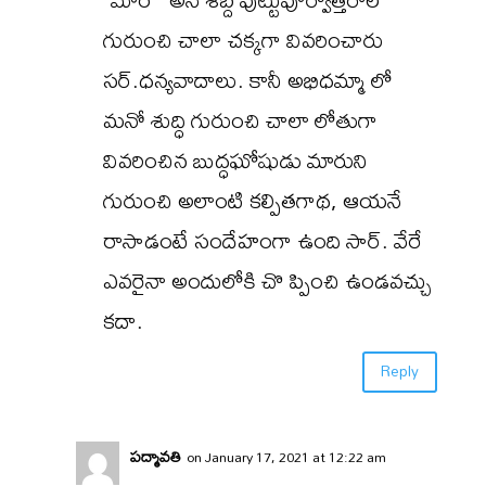
గురుంచి చాలా చక్కగా వివరించారు
సర్.ధన్యవాదాలు. కానీ అభిధమ్మా లో
మనో శుద్ధి గురుంచి చాలా లోతుగా
వివరించిన బుద్ధఘోషుడు మారుని
గురుంచి అలాంటి కల్పితగాథ, ఆయనే
రాసాడంటే సందేహంగా ఉంది సార్. వేరే
ఎవరైనా అందులోకి చొ ప్పించి ఉండవచ్చు
కదా.
Reply
పద్మావతి
on January 17, 2021 at 12:22 am