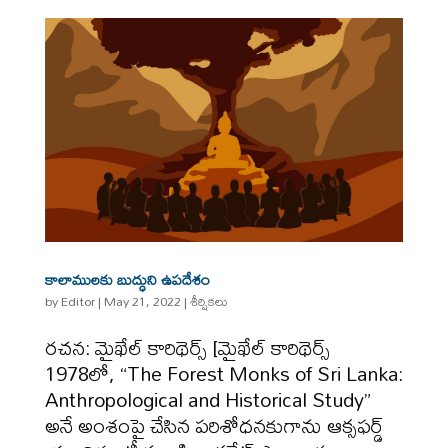
కాలాములకు బుద్ధుని ఉపదేశం
by
Editor
|
May 21, 2022
|
శీర్షికలు
రచన: మైఖేల్ కారిథెర్స్ [మైఖేల్ కారిథెర్స్
1978లో, “The Forest Monks of Sri Lanka:
Anthropological and Historical Study”
అనే అంశంపై చేసిన పరిశోధనకుగాను ఆక్సఫర్డ్