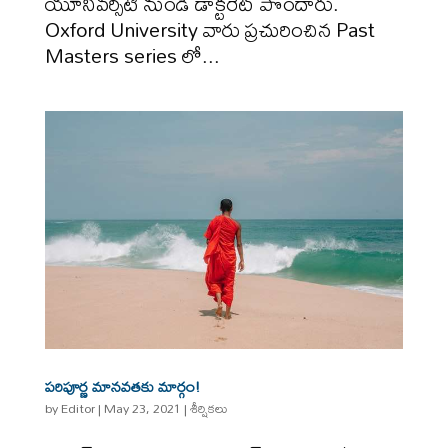
యూనివర్సిటీ నుండి డాక్టరేట్ పొందారు.
Oxford University వారు ప్రచురించిన Past
Masters series లో...
పరిపూర్ణ మానవతకు మార్గం!
by
Editor
|
May 23, 2021
|
శీర్షికలు