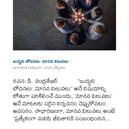
బుద్ధుని బోధనలు: మానవ విలువలు
by
Editor
|
May 21, 2022
|
శీర్షికలు
రచన: డి. చంద్రశేఖర్ “బుద్ధుని
బోధనలు: మానవ విలువలు” అనే విషయాన్ని
లోతుగా పరిశీలించే ముందు, ‘మానవ విలువలు’
అనే మాటలకు సరైన నిర్వచనం చెప్పుకోవటం
అవసరం. సాధారణంగా, మానవ విలువలు అంటే
“ప్రత్యేకంగా మనిషి జీవితానికి సంబంధించిన...