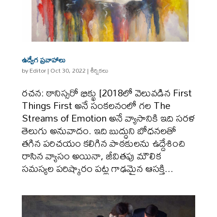
ఉద్వేగ ప్రవాహాలు
by
Editor
|
Oct 30, 2022
|
శీర్షికలు
రచన: ఠానిస్సరో భిక్ఖు [2018లో వెలువడిన First
Things First అనే సంకలనంలో గల The
Streams of Emotion అనే వ్యాసానికి ఇది సరళ
తెలుగు అనువాదం. ఇది బుద్ధుని బోధనలతో
తగిన పరిచయం కలిగిన పాఠకులను ఉద్దేశించి
రాసిన వ్యాసం అయినా, జీవితపు మౌలిక
సమస్యల పరిష్కారం పట్ల గాఢమైన ఆసక్తి...