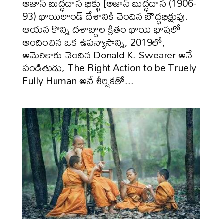
అజాన్ బుద్ధదాస భిక్ఖు [అజాన్ బుద్ధదాస (1906-
93) థాయిలాండ్ దేశానికి చెందిన బౌద్ధభిక్షువు.
ఆయన కొన్ని దశాబ్దాల క్రితం థాయి భాషలో
అందించిన ఒక ఉపన్యాసాన్ని, 2019లో,
అమెరికాకు చెందిన Donald K. Swearer అనే
పండితుడు, The Right Action to be Truely
Fully Human అనే శీర్షికతో...