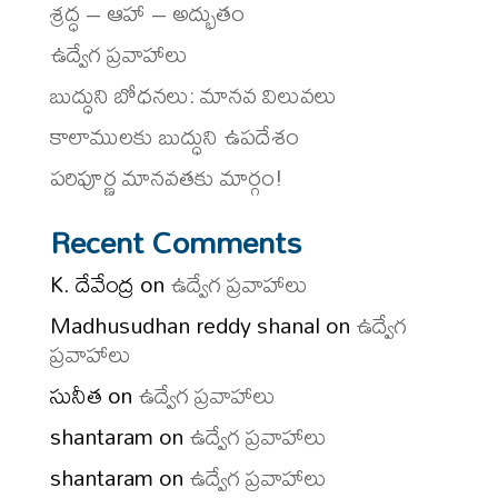
శ్రద్ధ – ఆహా – అద్భుతం
ఉద్వేగ ప్రవాహాలు
బుద్ధుని బోధనలు: మానవ విలువలు
కాలాములకు బుద్ధుని ఉపదేశం
పరిపూర్ణ మానవతకు మార్గం!
Recent Comments
K. దేవేంద్ర
on
ఉద్వేగ ప్రవాహాలు
Madhusudhan reddy shanal
on
ఉద్వేగ
ప్రవాహాలు
సునీత
on
ఉద్వేగ ప్రవాహాలు
shantaram
on
ఉద్వేగ ప్రవాహాలు
shantaram
on
ఉద్వేగ ప్రవాహాలు