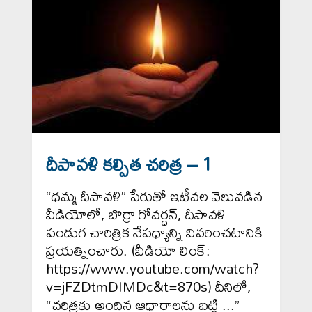
దీపావళి కల్పిత చరిత్ర – 1
“ధమ్మ దీపావళి” పేరుతో ఇటీవల వెలువడిన
వీడియోలో, బొర్రా గోవర్ధన్, దీపావళి
పండుగ చారిత్రిక నేపధ్యాన్ని వివరించటానికి
ప్రయత్నించారు. (వీడియో లింక్:
https://www.youtube.com/watch?
v=jFZDtmDIMDc&t=870s) దీనిలో,
“చరిత్రకు అందిన ఆధారాలను బట్టి ...”