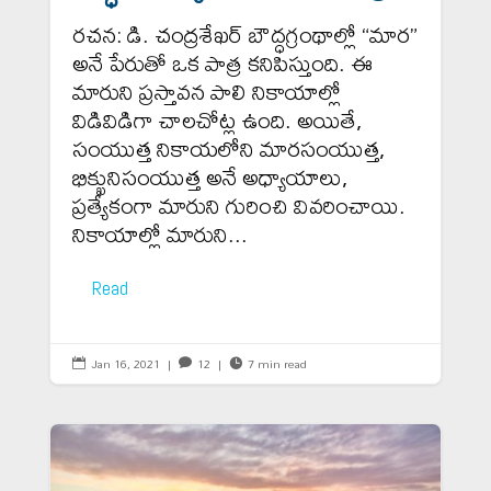
రచన: డి. చంద్రశేఖర్ బౌద్ధగ్రంథాల్లో “మార”
అనే పేరుతో ఒక పాత్ర కనిపిస్తుంది. ఈ
మారుని ప్రస్తావన పాలి నికాయాల్లో
విడివిడిగా చాలచోట్ల ఉంది. అయితే,
సంయుత్త నికాయలోని మారసంయుత్త,
భిక్ఖునిసంయుత్త అనే అధ్యాయాలు,
ప్రత్యేకంగా మారుని గురించి వివరించాయి.
నికాయాల్లో మారుని...
Read
Jan 16, 2021
|
12
|
7 min read


