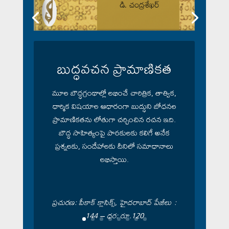
బుద్ధవచన ప్రామాణికత
మూల బౌద్ధగ్రంథాల్లో లభించే చారిత్రిక, తాత్విక,
ధార్మిక విషయాల ఆధారంగా బుద్ధుని బోధనల
ప్రామాణికతను లోతుగా చర్చించిన రచన ఇది.
బౌద్ధ సాహిత్యంపై పాఠకులకు కలిగే అనేక
ప్రశ్నలకు, సందేహాలకు దీనిలో సమాధానాలు
లభిస్తాయి.
ప్రచురణ: పీకాక్ క్లాసిక్స్, హైదరాబాద్ పేజీలు :
144 – ధర: రూ.120