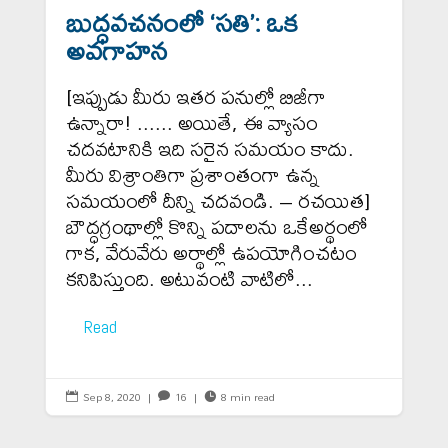
బుద్ధవచనంలో ‘సతి’: ఒక
అవగాహన
[ఇప్పుడు మీరు ఇతర పనుల్లో బిజీగా
ఉన్నారా! ...... అయితే, ఈ వ్యాసం
చదవటానికి ఇది సరైన సమయం కాదు.
మీరు విశ్రాంతిగా ప్రశాంతంగా ఉన్న
సమయంలో దీన్ని చదవండి. – రచయిత]
బౌద్ధగ్రంథాల్లో కొన్ని పదాలను ఒకేఅర్థంలో
గాక, వేరువేరు అర్థాల్లో ఉపయోగించటం
కనిపిస్తుంది. అటువంటి వాటిలో...
Read
Sep 8, 2020
|
16
|
8 min read


