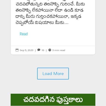
చదవబోతున్నది తలనొప్పి గురించే. మీకు
తలనొప్పి లేకపోయినా లేదా ఉండి కూడ
దాన్ని మీరు గుర్తించకపోయినా, ఇక్కడ
చెప్పబోయే విషయాలు మీకు...
Read
Sep 5, 2020
|
16
|
3 min read



Load More
చదవదగిన పుస్తకాలు