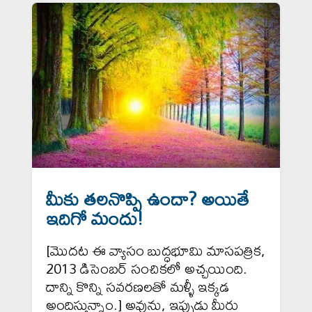
మీకు తలనొప్పి ఉందా? అయితే
ఇదిగో మందు!
[మొదట ఈ వ్యాసం బుద్ధభూమి మాసపత్రిక,
2013 డిసెంబర్ సంచికలో అచ్చయింది.
దాన్ని కొన్ని సవరణలతో మళ్ళీ ఇక్కడ
అందిస్తున్నాం.] అవును, ఇప్పుడు మీరు