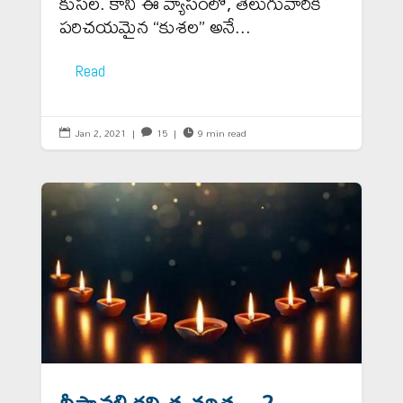
కుసల. కాని ఈ వ్యాసంలో, తెలుగువారికి
పరిచయమైన “కుశల” అనే...
Read
Jan 2, 2021
|
15
|
9 min read



దీపావళి కల్పిత చరిత్ర – 2