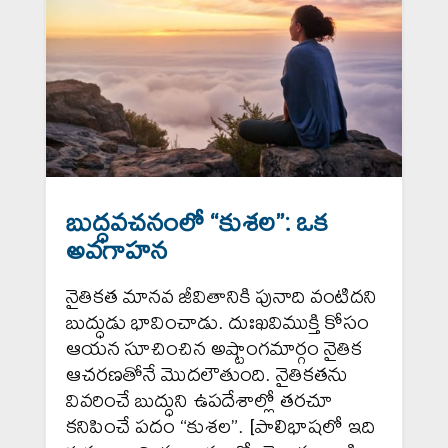
బుద్ధవచనంలో “కుశల”: ఒక
అవగాహన
నైతికత మానవ జీవితానికి పునాది వంటిదని
బుద్ధుడు భావించాడు. దుఃఖవిముక్తి కోసం
ఆయన సూచించిన అష్టాంగమార్గం నైతిక
ఆచరణతోనే మొదలౌతుంది. నైతికతను
వివరించే బుద్ధుని ఉపదేశాల్లో తరచూ
కనిపించే పదం “కుశల”. [పాలిభాషలో ఇది