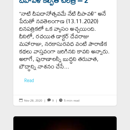
“నాటి దీపదానోత్సవమే నేటి దీపావళి” అనే
పేరుతో నవతెలంగాణ (13.11.2020)
దినపత్రికలో ఒక వ్యాసం అచ్చయింది.
దీనిలో, రచయిత డాక్టర్ దేవరాజు
మహారాజు, నరకాసురవధ వంటి పౌరాణిక
కథలు వాస్తవంగా జరిగినవి కావని అన్నారు.
అలాగే, పురాణాలన్నీ బుద్ధని తరువాత,
బౌద్ధాన్ని నాశనం చేసే...
Read
Nov 28, 2020
|
9
|
5 min read


