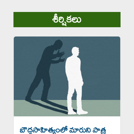
శీర్షికలు
బౌద్ధసాహిత్యంలో మారుని పాత్ర