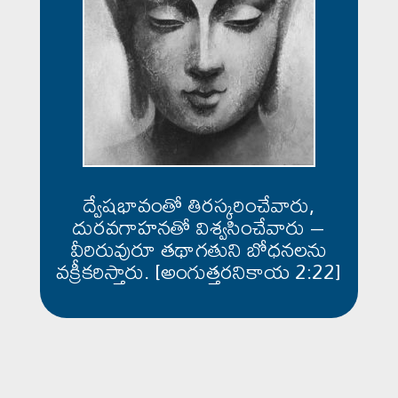
ద్వేషభావంతో తిరస్కరించేవారు,
దురవగాహనతో విశ్వసించేవారు –
వీరిరువురూ తథాగతుని బోధనలను
వక్రీకరిస్తారు. [అంగుత్తరనికాయ 2:22]